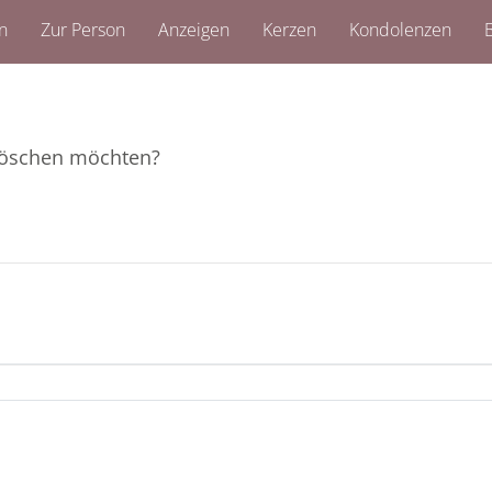
n
Zur Person
Anzeigen
Kerzen
Kondolenzen
B
e löschen möchten?