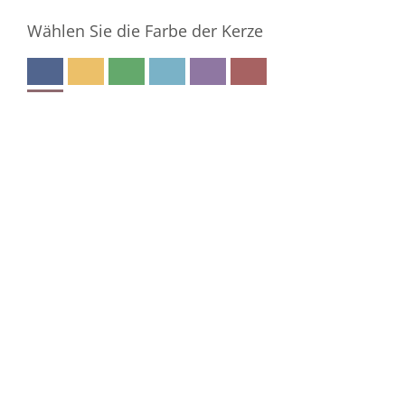
Wählen Sie die Farbe der Kerze
Ihre E-Mail-Adresse
Ich bin damit einverstanden, dass meine E-
Mail-Adresse gespeichert wird, damit der
Gedenkseiteninhaber per E-Mail auf
meinen Beitrag antworten kann
Die
Nutzungsbedingungen und
Datenschutzbestimmungen
habe ich
gelesen und akzeptiere sie.