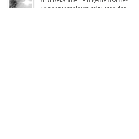
Erinnerungsalbum mit Fotos des
Verstorbenen.
Termine
Der letzte Termin
Beerdigung
Mittwoch, 13. Juli 2022
10.00 Uhr