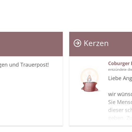
Kerzen
Coburger 
igen und Trauerpost!
entzündete di
Liebe Ang
wir wünsc
Sie Mensc
dieser sc
geben. Zu
Gedenksei