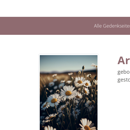
Alle Gedenkseite
A
gebo
gest