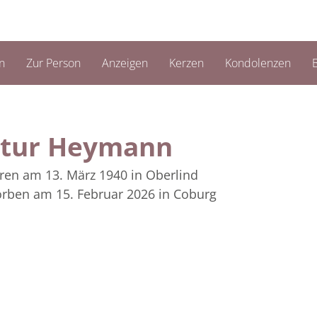
n
Zur Person
Anzeigen
Kerzen
Kondolenzen
B
rtur Heymann
ren am 13. März 1940
in Oberlind
orben am 15. Februar 2026
in Coburg