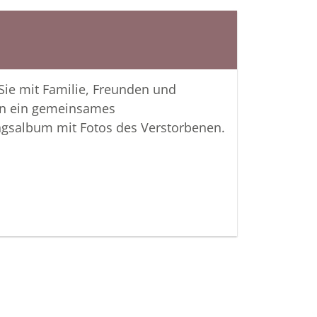
 gemeinsam wachhalten.
 Verbundenheit
ger Bestattungsinstitut Kahl
 Sie mit Familie, Freunden und
n ein gemeinsames
ngsalbum mit Fotos des Verstorbenen.