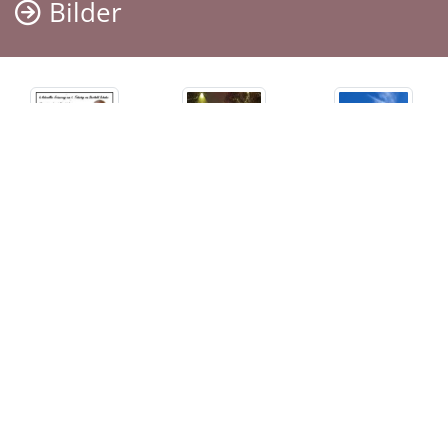
Bilder
Gesten habe ich so einen tollen
Spruch gelesen :
Das Universum gibt seinen
stärksten Kriegern die härtesten
Aufgaben !
Ja, du warst einer der härtesten
Krieger und es wäre so wundervoll
gewesen wenn dich das Universum
Sehen Sie weitere 31 Bilder...
dafür belohnt hätte !
Die Sicherheit, dass wir uns eines
Termine
Tages Wiedersehen , spendet mir
etwas Trost .
Der letzte Termin
In Liebe deine Schwester Gaby