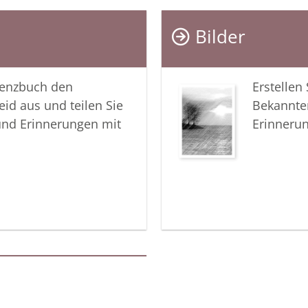
Trauer z
wachzuha
Bilder
In tiefer
lenzbuch den
Erstellen
Ihr Cobur
eid aus und teilen Sie
Bekannte
und Erinnerungen mit
Erinneru