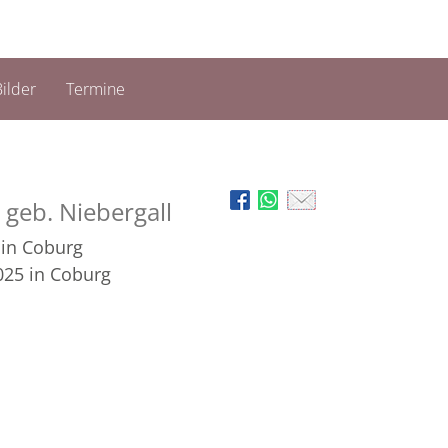
ilder
Termine
r
geb. Niebergall
in Coburg
025
in Coburg