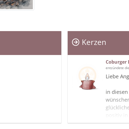
Kerzen
Coburger 
entzündete di
Liebe Ang
in diesen
wünschen
glücklich
positiv i
Gedenksei