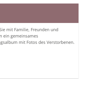
u teilen und das Andenken gemeinsam
lten.
 Verbundenheit
 Sie mit Familie, Freunden und
ger Bestattungsinstitut Kahl
n ein gemeinsames
ngsalbum mit Fotos des Verstorbenen.