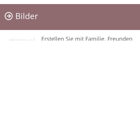
Bilder
Erstellen Sie mit Familie, Freunden
und Bekannten ein gemeinsames
Erinnerungsalbum mit Fotos des
Verstorbenen.
Termine