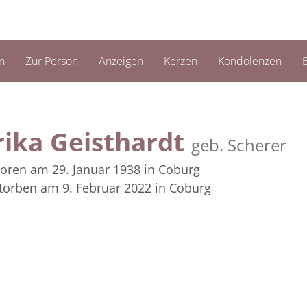
n
Zur Person
Anzeigen
Kerzen
Kondolenzen
B
rika Geisthardt
geb. Scherer
oren am 29. Januar 1938
in Coburg
torben am 9. Februar 2022
in Coburg