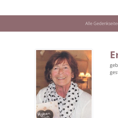
Alle Gedenkseite
E
geb
ges