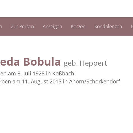
n
Zur Person
Anzeigen
Kerzen
Kondolenzen
B
ieda Bobula
geb. Heppert
en am 3. Juli 1928
in Koßbach
rben am 11. August 2015
in Ahorn/Schorkendorf