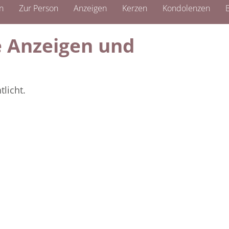
n
Zur Person
Anzeigen
Kerzen
Kondolenzen
B
ie Anzeigen und
licht.