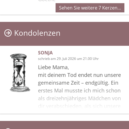
Sehen Sie weitere 7 Kerzen…
Kondolenzen
SONJA
schrieb am 29. Juli 2026 um 21.00 Uhr
Liebe Mama,
mit deinem Tod endet nun unsere
gemeinsame Zeit – endgültig. Ein
erstes Mal musste ich mich schon
als dreizehnjähriges Mädchen von
dir verabschieden, als sich unsere
Wege trennten. Damals konnte ich
nicht verstehen, warum du diesen