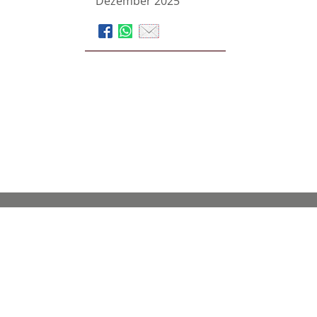
Dezember 2025
Coburger
Bestattungsinstitut KAHL
GmbH
Stammhaus in Coburg
Ketschendorfer Str. 39