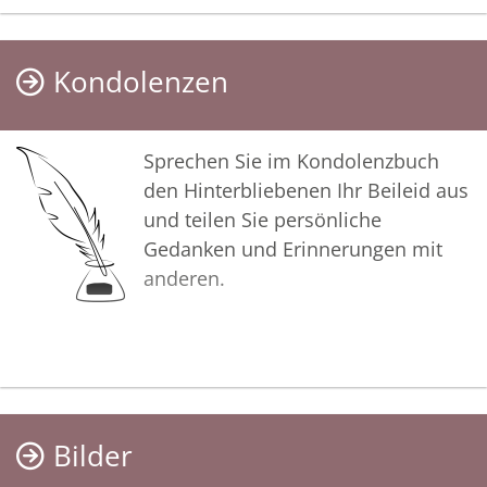
glücklichen Erinnerungen Kraft
schöpfen, um positiv in die Zukunft
Kondolenzen
zu gehen. Diese Gedenkseite möge
Ihnen dabei helfen, Ihre Trauer zu
teilen und das Andenken
Sprechen Sie im Kondolenzbuch
gemeinsam wachzuhalten.
den Hinterbliebenen Ihr Beileid aus
und teilen Sie persönliche
In tiefer Verbundenheit
Gedanken und Erinnerungen mit
anderen.
Ihr Coburger Bestattungsinstitut
Kahl
Bilder