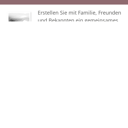
Erstellen Sie mit Familie, Freunden
und Bekannten ein gemeinsames
Erinnerungsalbum mit Fotos des
Verstorbenen.
Termine
Der letzte Termin
Beerdigung, Friedhof Grub am Forst