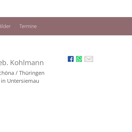
ilder
Termine
eb. Kohlmann
Schöna / Thüringen
in Untersiemau