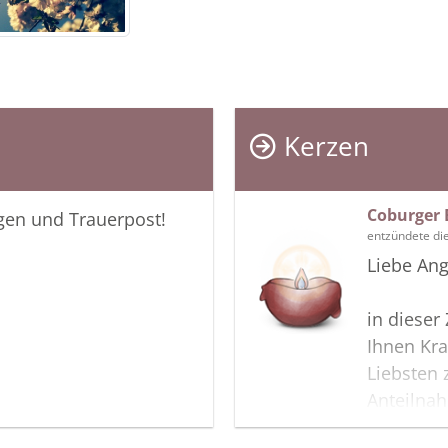
Kerzen
Coburger 
igen und Trauerpost!
entzündete di
Liebe Ang
in dieser
Ihnen Kra
Liebsten 
Anteilna
wir diese