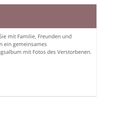
fen, Erinnerungen zu teilen und so
nken gemeinsam wachzuhalten.
htiger Verbundenheit
 Sie mit Familie, Freunden und
ger Bestattungsinstitut Kahl
n ein gemeinsames
ngsalbum mit Fotos des Verstorbenen.