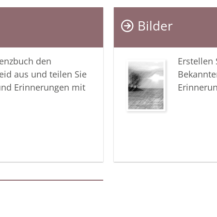
Ihnen hel
das Ande
Bilder
In aufric
lenzbuch den
Erstellen
Ihr Cobur
eid aus und teilen Sie
Bekannte
und Erinnerungen mit
Erinneru