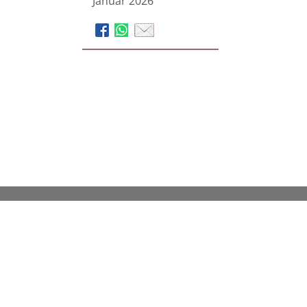
Januar 2026
Coburger
Bestattungsinstitut KAHL
GmbH
Stammhaus in Coburg
Ketschendorfer Str. 39