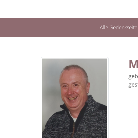
Alle Gedenkseite
M
geb
ges