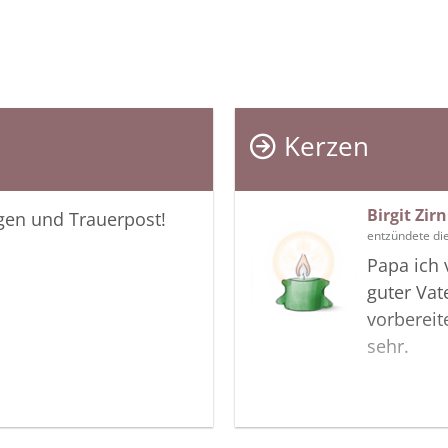
Kerzen
Birgit Zir
igen und Trauerpost!
entzündete di
Papa ich 
guter Vat
vorbereit
sehr.