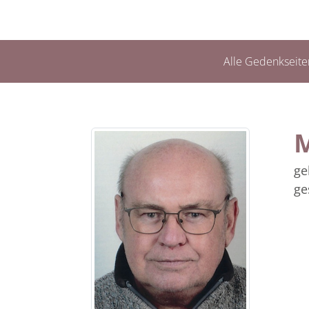
Alle Gedenkseite
M
ge
ge