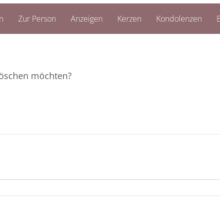
n
Zur Person
Anzeigen
Kerzen
Kondolenzen
B
e löschen möchten?