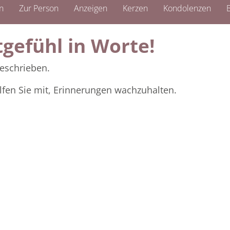
n
Zur Person
Anzeigen
Kerzen
Kondolenzen
B
tgefühl in Worte!
eschrieben.
lfen Sie mit, Erinnerungen wachzuhalten.