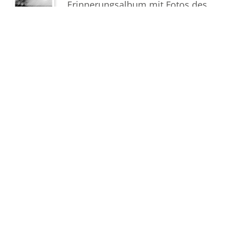
Erinnerungsalbum mit Fotos des
Verstorbenen.
Termine
Der letzte Termin
Urnenfeier, Villa Vesteblick
Dienstag, 18. Februar 2025
10.00 Uhr