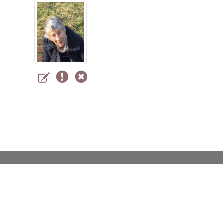
Coburger
Bestattungsinstitut KAHL
GmbH
Stammhaus in Coburg