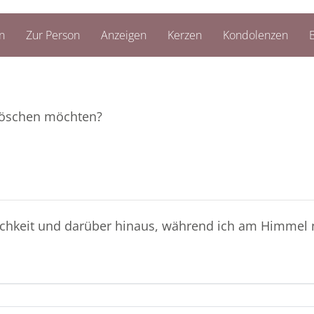
n
Zur Person
Anzeigen
Kerzen
Kondolenzen
B
e löschen möchten?
lichkeit und darüber hinaus, während ich am Himmel 